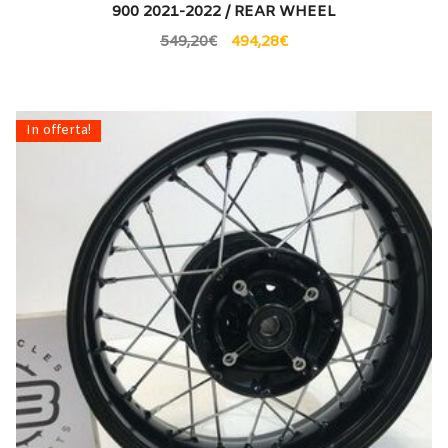
900 2021-2022 / REAR WHEEL
549,20
€
494,28
€
In offerta!