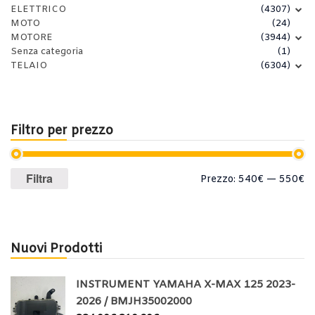
ELETTRICO
(4307)
MOTO
(24)
MOTORE
(3944)
Senza categoria
(1)
TELAIO
(6304)
Filtro per prezzo
Prezzo
Prezzo
Filtra
Prezzo:
540€
—
550€
Min
Max
Nuovi Prodotti
INSTRUMENT YAMAHA X-MAX 125 2023-
2026 / BMJH35002000