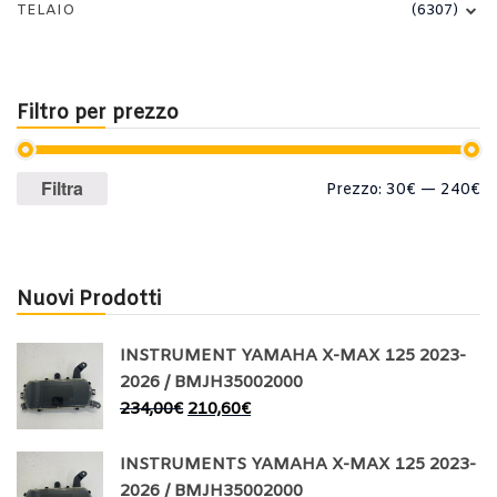
TELAIO
(6307)
Filtro per prezzo
Prezzo
Prezzo
Filtra
Prezzo:
30€
—
240€
Min
Max
Nuovi Prodotti
INSTRUMENT YAMAHA X-MAX 125 2023-
2026 / BMJH35002000
234,00
€
210,60
€
INSTRUMENTS YAMAHA X-MAX 125 2023-
2026 / BMJH35002000