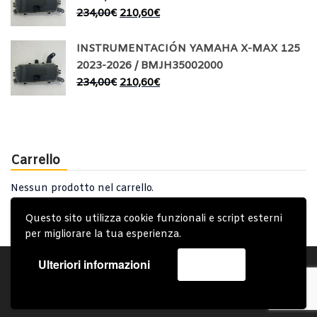
234,00
€
210,60
€
INSTRUMENTACIÓN YAMAHA X-MAX 125
2023-2026 / BMJH35002000
234,00
€
210,60
€
Carrello
Nessun prodotto nel carrello.
Questo sito utilizza cookie funzionali e script esterni
per migliorare la tua esperienza.
Ulteriori informazioni
Accetta
Account
Condizioni Generali
Note generali
Privacy Policy
Carrello
Spedizione e Consegna
Copyright © 2019 - System Bike Srl - Design by TDsolutions