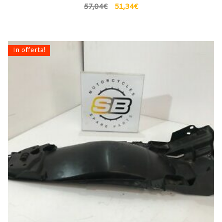
57,04
€
51,34
€
In offerta!