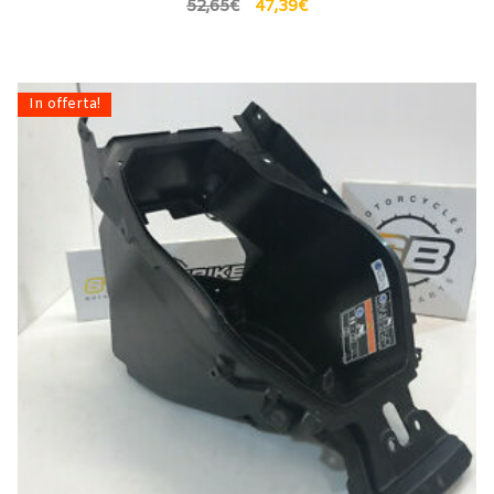
52,65
€
47,39
€
In offerta!