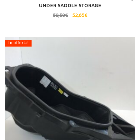
UNDER SADDLE STORAGE
58,50
€
52,65
€
In offerta!