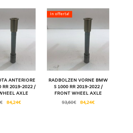
In offerta!
TA ANTERIORE
RADBOLZEN VORNE BMW
 RR 2019-2022 /
S 1000 RR 2019-2022 /
WHEEL AXLE
FRONT WHEEL AXLE
€
84,24
€
93,60
€
84,24
€