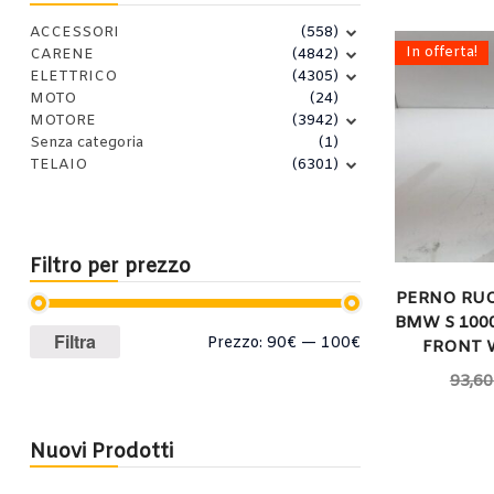
ACCESSORI
(558)
In offerta!
CARENE
(4842)
ELETTRICO
(4305)
MOTO
(24)
MOTORE
(3942)
Senza categoria
(1)
TELAIO
(6301)
Filtro per prezzo
PERNO RUO
BMW S 1000
Prezzo
Prezzo
Filtra
Prezzo:
90€
—
100€
FRONT 
Min
Max
93,60
Nuovi Prodotti