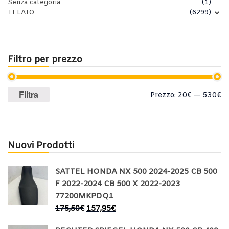
Senza categoria
(1)
TELAIO
(6299)
Filtro per prezzo
Prezzo
Prezzo
Filtra
Prezzo:
20€
—
530€
Min
Max
Nuovi Prodotti
SATTEL HONDA NX 500 2024-2025 CB 500
F 2022-2024 CB 500 X 2022-2023
77200MKPDQ1
175,50
€
157,95
€