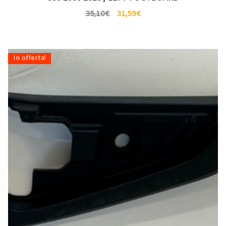
35,10
€
31,59
€
In offerta!