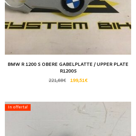
BMW R 1200 S OBERE GABELPLATTE / UPPER PLATE
R1200S
221,68
€
199,51
€
In offerta!