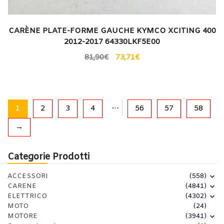
CARÈNE PLATE-FORME GAUCHE KYMCO XCITING 400
2012-2017 64330LKF5E00
81,90
€
73,71
€
…
1
2
3
4
56
57
58
→
Categorie Prodotti
ACCESSORI
(558)
CARENE
(4841)
ELETTRICO
(4302)
MOTO
(24)
MOTORE
(3941)