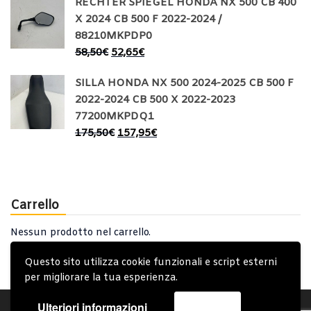
RECHTER SPIEGEL HONDA NX 500 CB 400
X 2024 CB 500 F 2022-2024 /
88210MKPDP0
58,50
€
52,65
€
SILLA HONDA NX 500 2024-2025 CB 500 F
2022-2024 CB 500 X 2022-2023
77200MKPDQ1
175,50
€
157,95
€
Carrello
Nessun prodotto nel carrello.
Questo sito utilizza cookie funzionali e script esterni
per migliorare la tua esperienza.
Ulteriori informazioni
Accetta
Account
Condizioni Generali
Note generali