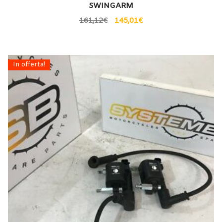
SWINGARM
161,12
€
145,01
€
In offerta!