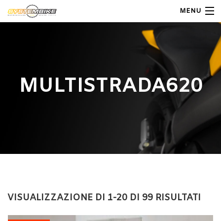
MENU
My Account
Home
MULTISTRADA620
Shop Moto
Shop Ricambi
Note Generali
Carrello
Contatti
VISUALIZZAZIONE DI 1-20 DI 99 RISULTATI