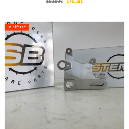
162,88
€
146,59
€
In offerta!