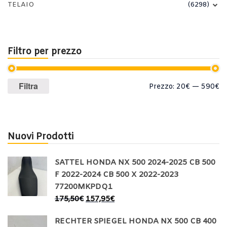
TELAIO
(6298)
Filtro per prezzo
Prezzo
Prezzo
Filtra
Prezzo:
20€
—
590€
Min
Max
Nuovi Prodotti
SATTEL HONDA NX 500 2024-2025 CB 500
F 2022-2024 CB 500 X 2022-2023
77200MKPDQ1
175,50
€
157,95
€
RECHTER SPIEGEL HONDA NX 500 CB 400