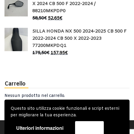
X 2024 CB 500 F 2022-2024 /
88210MKPDP0
58,50
€
52,65
€
SILLA HONDA NX 500 2024-2025 CB 500 F
2022-2024 CB 500 X 2022-2023
77200MKPDQ1
175,50
€
157,95
€
Carrello
Nessun prodotto nel carrello.
Questo sito utilizza cookie funzionali e script esterni
per migliorare la tua esperienza.
Ulteriori informazioni
Accetta
Account
Condizioni Generali
Note generali