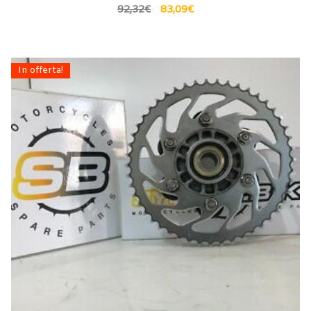
92,32
€
83,09
€
In offerta!