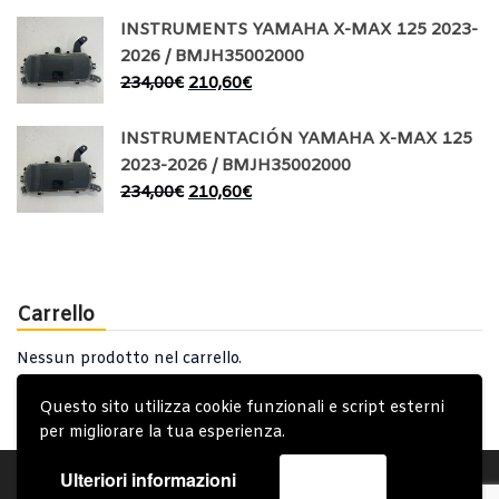
INSTRUMENTS YAMAHA X-MAX 125 2023-
2026 / BMJH35002000
234,00
€
210,60
€
INSTRUMENTACIÓN YAMAHA X-MAX 125
2023-2026 / BMJH35002000
234,00
€
210,60
€
Carrello
Nessun prodotto nel carrello.
Questo sito utilizza cookie funzionali e script esterni
per migliorare la tua esperienza.
Ulteriori informazioni
Accetta
Account
Condizioni Generali
Note generali