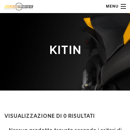
MENU
My Account
Home
KITIN
Shop Moto
Shop Ricambi
Note Generali
Carrello
Contatti
VISUALIZZAZIONE DI 0 RISULTATI