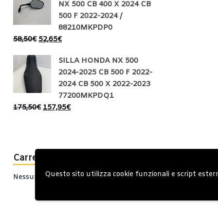
NX 500 CB 400 X 2024 CB
500 F 2022-2024 /
88210MKPDP0
58,50
€
52,65
€
SILLA HONDA NX 500
2024-2025 CB 500 F 2022-
2024 CB 500 X 2022-2023
77200MKPDQ1
175,50
€
157,95
€
Carrello
Questo sito utilizza cookie funzionali e script ester
Nessun prodotto nel carrello.