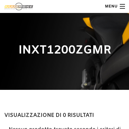
MENU
My Account
Home
INXT1200ZGMR
Shop Moto
Shop Ricambi
Note Generali
Carrello
Contatti
VISUALIZZAZIONE DI 0 RISULTATI