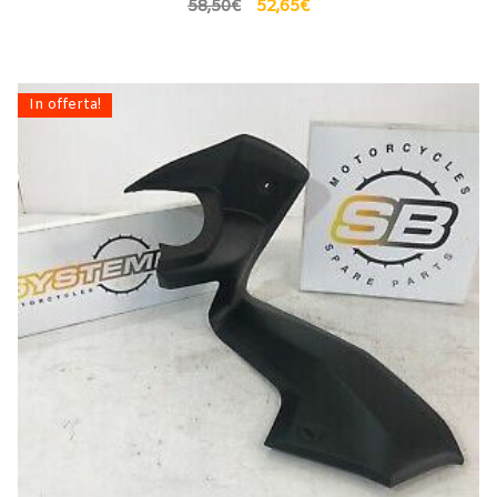
58,50
€
52,65
€
In offerta!