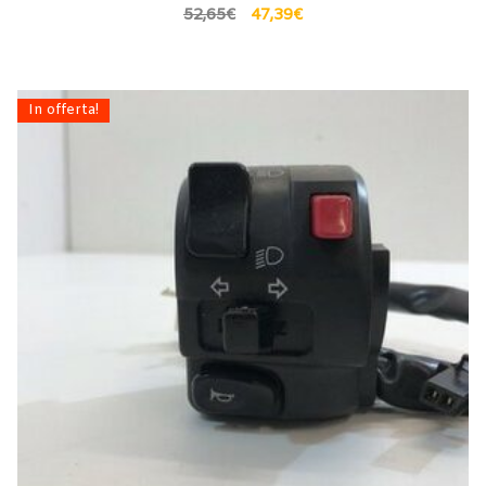
52,65
€
47,39
€
In offerta!