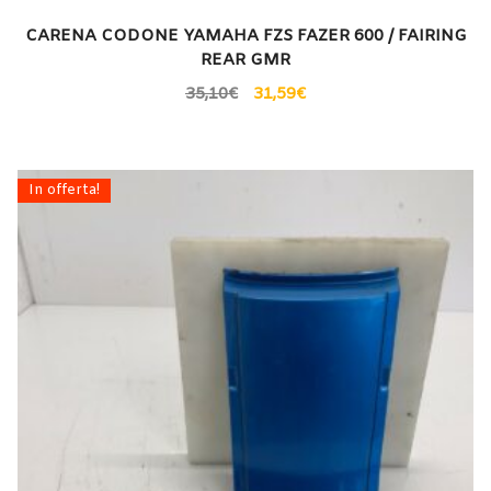
CARENA CODONE YAMAHA FZS FAZER 600 / FAIRING
REAR GMR
35,10
€
31,59
€
In offerta!