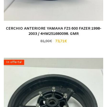
CERCHIO ANTERIORE YAMAHA FZS 600 FAZER 1998-
2003 / 4HM251680098. GMR
81,90
€
73,71
€
In offerta!