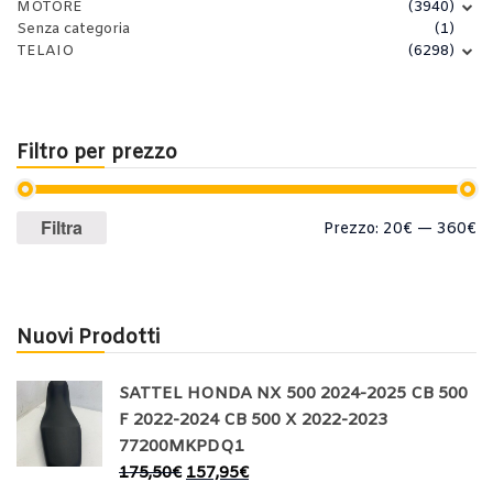
MOTORE
(3940)
Senza categoria
(1)
TELAIO
(6298)
Filtro per prezzo
Prezzo
Prezzo
Filtra
Prezzo:
20€
—
360€
Min
Max
Nuovi Prodotti
SATTEL HONDA NX 500 2024-2025 CB 500
F 2022-2024 CB 500 X 2022-2023
77200MKPDQ1
175,50
€
157,95
€