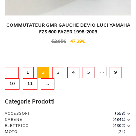
COMMUTATEUR GMR GAUCHE DEVIO LUCI YAMAHA
FZS 600 FAZER 1998-2003
52,65
€
47,39
€
…
←
1
2
3
4
5
9
10
11
→
Categorie Prodotti
ACCESSORI
(558)
CARENE
(4841)
ELETTRICO
(4302)
MOTO
(24)