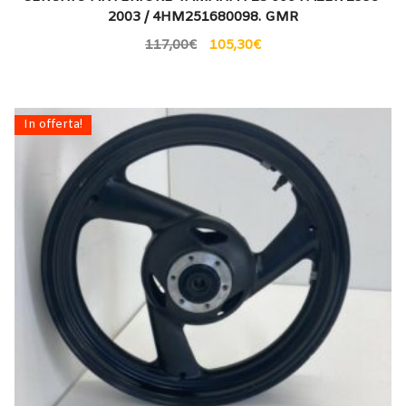
2003 / 4HM251680098. GMR
117,00
€
105,30
€
In offerta!