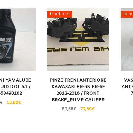
In offerta!
In of
ENI YAMALUBE
PINZE FRENI ANTERIORE
VAS
UID DOT 5.1 /
KAWASAKI ER-6N ER-6F
ANTE
50490102
2012-2016 / FRONT
BRAKE_PUMP CALIPER
€
15,80
€
80,56
€
72,50
€