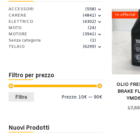
ACCESSORI
(558)
In offerta!
CARENE
(4841)
ELETTRICO
(4302)
MOTO
(24)
MOTORE
(3941)
Senza categoria
(1)
TELAIO
(6299)
Filtro per prezzo
OLIO FR
BRAKE FL
Prezzo
Prezzo
Filtra
Prezzo:
10€
—
90€
YMD6
Min
Max
17,55
Nuovi Prodotti