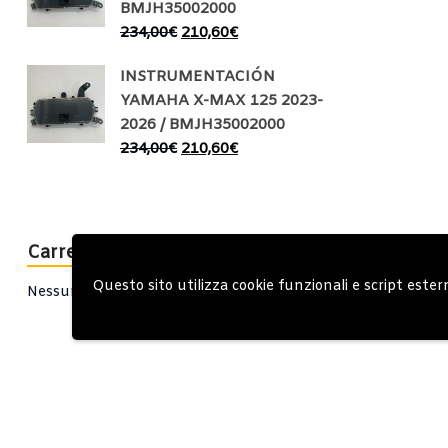
BMJH35002000
234,00
€
210,60
€
INSTRUMENTACIÓN
YAMAHA X-MAX 125 2023-
2026 / BMJH35002000
234,00
€
210,60
€
Carrello
Questo sito utilizza cookie funzionali e script ester
Nessun prodotto nel carrello.
Account
Condizioni Gen