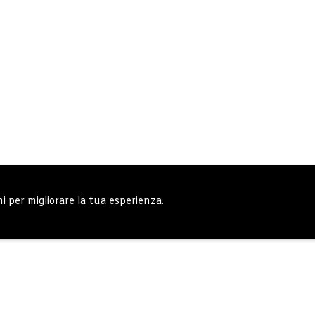
ni per migliorare la tua esperienza.
erali
Note generali
Privacy Policy
Carrell
Copyright © 2019 - System Bike Srl - Design by TDsolutions