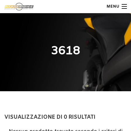
MENU
My Account
Home
3618
Shop Moto
Shop Ricambi
Note Generali
Carrello
Contatti
VISUALIZZAZIONE DI 0 RISULTATI