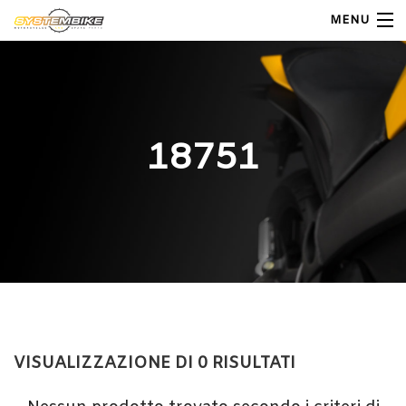
MENU
My Account
Home
18751
Shop Moto
Shop Ricambi
Note Generali
Carrello
Contatti
VISUALIZZAZIONE DI 0 RISULTATI