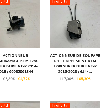
ferta!
In offerta!
ACTIONNEUR
ACTIONNEUR DE SOUPAPE
MBRAYAGE KTM 1290
D’ÉCHAPPEMENT KTM
ER DUKE GT-R 2014-
1290 SUPER DUKE GT-R
018 / 60032061344
2016-2023 / 6144…
105,30
€
94,77
€
117,00
€
105,30
€
ferta!
In offerta!