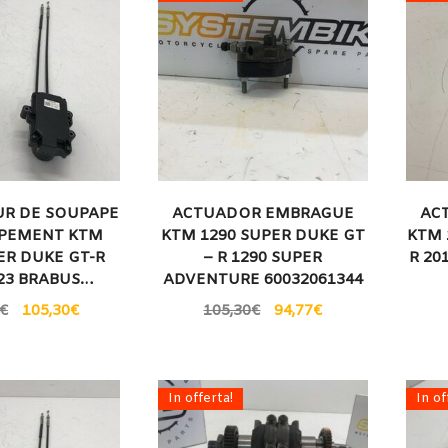
R DE SOUPAPE
ACTUADOR EMBRAGUE
AC
PEMENT KTM
KTM 1290 SUPER DUKE GT
KTM 
ER DUKE GT-R
– R 1290 SUPER
R 20
023 BRABUS…
ADVENTURE 60032061344
€
105,30
€
105,30
€
94,77
€
In offerta!
In of