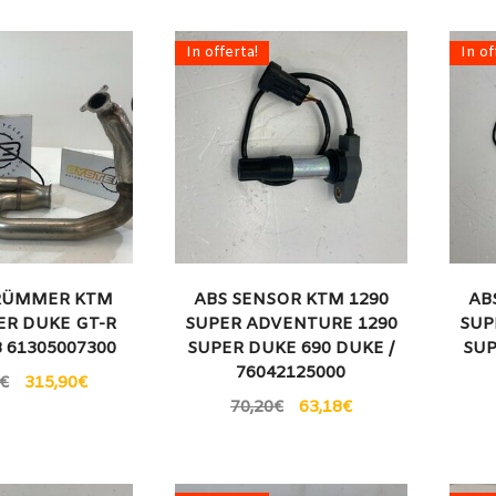
In offerta!
In of
RÜMMER KTM
ABS SENSOR KTM 1290
AB
ER DUKE GT-R
SUPER ADVENTURE 1290
SUP
8 61305007300
SUPER DUKE 690 DUKE /
SUP
76042125000
€
315,90
€
70,20
€
63,18
€