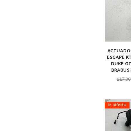
ACTUADOR
ESCAPE K
DUKE GT
BRABUS 
117,00
In offerta!