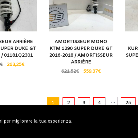
SEUR ARRIÈRE
AMORTISSEUR MONO
SUPER DUKE GT
KTM 1290 SUPER DUKE GT
KUR
 / 01181Q2301
2016-2018 / AMORTISSEUR
SUPE
ARRIÈRE
€
263,25
€
621,52
€
559,37
€
…
1
2
3
4
25
ni per migliorare la tua esperienza.
erali
Note generali
Privacy Policy
Carrell
Copyright © 2019 - System Bike Srl - Design by TDsolutions