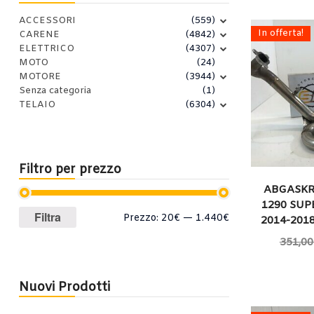
ACCESSORI
(559)
In offerta!
CARENE
(4842)
ELETTRICO
(4307)
MOTO
(24)
MOTORE
(3944)
Senza categoria
(1)
TELAIO
(6304)
Filtro per prezzo
ABGASK
1290 SUP
Prezzo
Prezzo
Filtra
Prezzo:
20€
—
1.440€
2014-201
Min
Max
351,00
Nuovi Prodotti