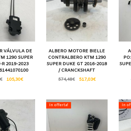
 VÁLVULA DE
ALBERO MOTORE BIELLE
A
TM 1290 SUPER
CONTRALBERO KTM 1290
PO
-R 2019-2023
SUPER DUKE GT 2016-2018
SUPE
61441070100
/ CRANCKSHAFT
€
105,30
€
574,48
€
517,03
€
In offerta!
In of