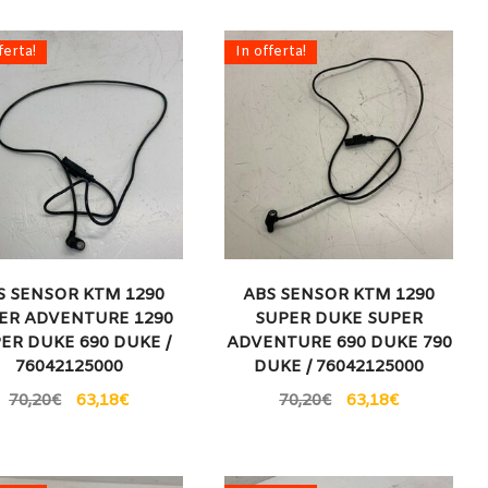
ferta!
In offerta!
S SENSOR KTM 1290
ABS SENSOR KTM 1290
ER ADVENTURE 1290
SUPER DUKE SUPER
ER DUKE 690 DUKE /
ADVENTURE 690 DUKE 790
76042125000
DUKE / 76042125000
70,20
€
63,18
€
70,20
€
63,18
€