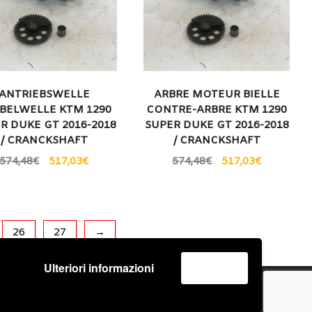
ANTRIEBSWELLE
ARBRE MOTEUR BIELLE
BELWELLE KTM 1290
CONTRE-ARBRE KTM 1290
R DUKE GT 2016-2018
SUPER DUKE GT 2016-2018
/ CRANCKSHAFT
/ CRANCKSHAFT
574,48
€
517,03
€
574,48
€
517,03
€
26
27
→
Ulteriori informazioni
Accetta
o
Spedizione e Consegna