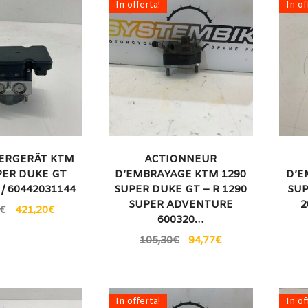
In offerta!
In of
UERGERÄT KTM
ACTIONNEUR
PER DUKE GT
D’EMBRAYAGE KTM 1290
D’E
 / 60442031144
SUPER DUKE GT – R 1290
SUP
SUPER ADVENTURE
2
€
421,20
€
600320…
105,30
€
94,77
€
In offerta!
In of