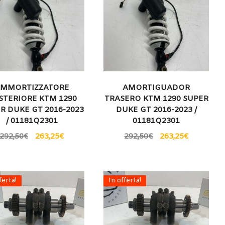
MMORTIZZATORE
AMORTIGUADOR
STERIORE KTM 1290
TRASERO KTM 1290 SUPER
R DUKE GT 2016-2023
DUKE GT 2016-2023 /
/ 01181Q2301
01181Q2301
292,50
€
263,25
€
292,50
€
263,25
€
ferta!
In offerta!