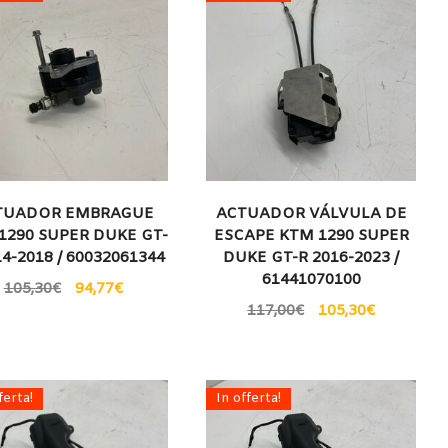
TUADOR EMBRAGUE
ACTUADOR VÁLVULA DE
1290 SUPER DUKE GT-
ESCAPE KTM 1290 SUPER
14-2018 / 60032061344
DUKE GT-R 2016-2023 /
61441070100
105,30
€
94,77
€
117,00
€
105,30
€
ferta!
In offerta!