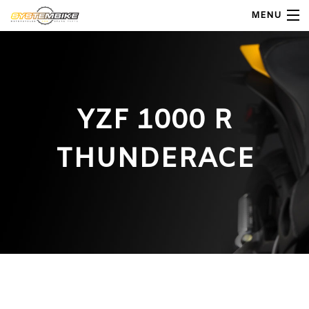
MENU
My Account
Home
YZF 1000 R
Shop Moto
THUNDERACE
Shop Ricambi
Note Generali
Carrello
Contatti