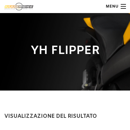
MENU
My Account
Home
YH FLIPPER
Shop Moto
Shop Ricambi
Note Generali
Carrello
Contatti
VISUALIZZAZIONE DEL RISULTATO