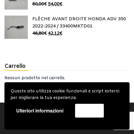
60,00
€
54,00
€
FLÈCHE AVANT DROITE HONDA ADV 350
2022-2024 / 33400MKTD01
46,80
€
42,12
€
Carrello
Nessun prodotto nel carrello.
Questo sito utilizza cookie funzionali e script esterni
per migliorare la tua esperienza.
Ulteriori informazioni
Accetta
Account
Condizioni Generali
Note generali
Privacy Policy
Carrello
Spedizione e Consegna
Copyright © 2019 - System Bike Srl - Design by TDsolutions