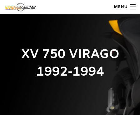
MENU
My Account
Home
XV 750 VIRAGO
Shop Moto
1992-1994
Shop Ricambi
Note Generali
Carrello
Contatti