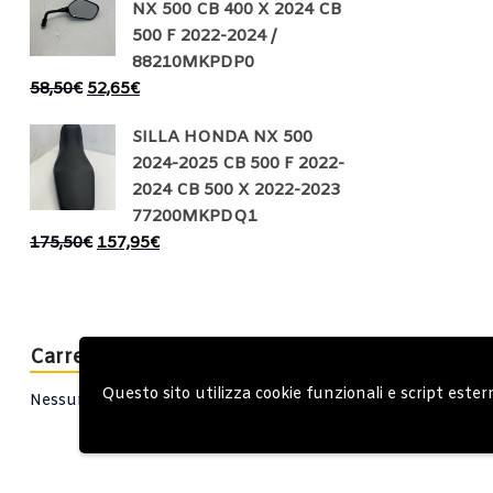
NX 500 CB 400 X 2024 CB
500 F 2022-2024 /
88210MKPDP0
58,50
€
52,65
€
SILLA HONDA NX 500
2024-2025 CB 500 F 2022-
2024 CB 500 X 2022-2023
77200MKPDQ1
175,50
€
157,95
€
Carrello
Questo sito utilizza cookie funzionali e script ester
Nessun prodotto nel carrello.