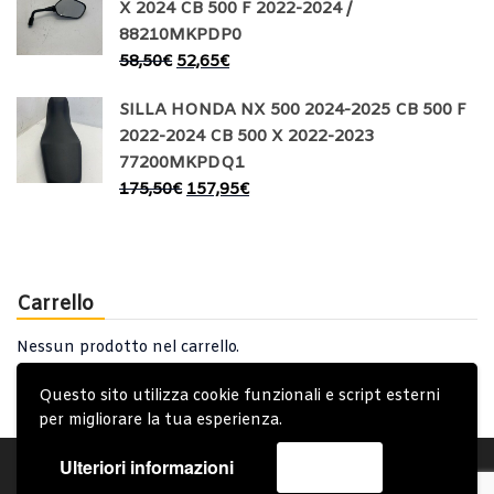
X 2024 CB 500 F 2022-2024 /
88210MKPDP0
58,50
€
52,65
€
SILLA HONDA NX 500 2024-2025 CB 500 F
2022-2024 CB 500 X 2022-2023
77200MKPDQ1
175,50
€
157,95
€
Carrello
Nessun prodotto nel carrello.
Questo sito utilizza cookie funzionali e script esterni
per migliorare la tua esperienza.
Ulteriori informazioni
Accetta
Account
Condizioni Generali
Note generali