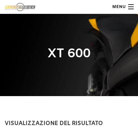
MENU
My Account
Home
XT 600
Shop Moto
Shop Ricambi
Note Generali
Carrello
Contatti
VISUALIZZAZIONE DEL RISULTATO