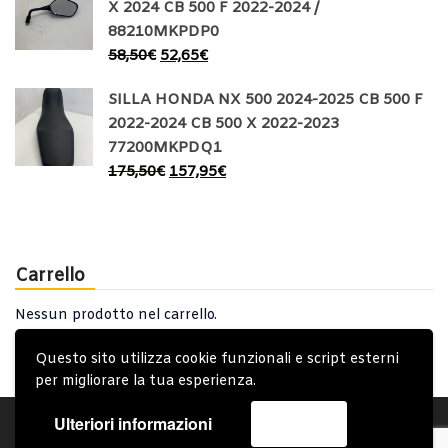
X 2024 CB 500 F 2022-2024 /
88210MKPDP0
58,50
€
52,65
€
SILLA HONDA NX 500 2024-2025 CB 500 F
2022-2024 CB 500 X 2022-2023
77200MKPDQ1
175,50
€
157,95
€
Carrello
Nessun prodotto nel carrello.
Questo sito utilizza cookie funzionali e script esterni
per migliorare la tua esperienza.
Ulteriori informazioni
Accetta
Account
Condizioni Generali
Note generali