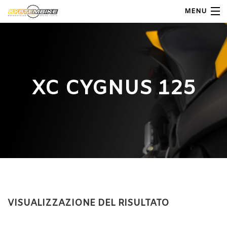
MENU
My Account
Home
XC CYGNUS 125
Shop Moto
Shop Ricambi
Note Generali
Carrello
Contatti
VISUALIZZAZIONE DEL RISULTATO