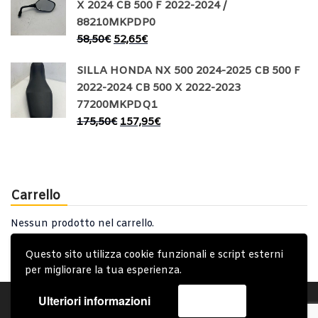
X 2024 CB 500 F 2022-2024 /
88210MKPDP0
58,50
€
52,65
€
SILLA HONDA NX 500 2024-2025 CB 500 F
2022-2024 CB 500 X 2022-2023
77200MKPDQ1
175,50
€
157,95
€
Carrello
Nessun prodotto nel carrello.
Questo sito utilizza cookie funzionali e script esterni
per migliorare la tua esperienza.
Ulteriori informazioni
Accetta
Account
Condizioni Generali
Note generali