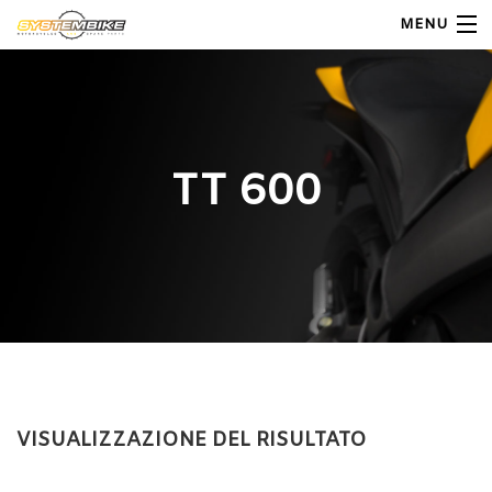
MENU
My Account
Home
TT 600
Shop Moto
Shop Ricambi
Note Generali
Carrello
Contatti
VISUALIZZAZIONE DEL RISULTATO