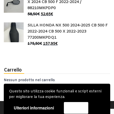
X 2024 CB 500 F 2022-2024 /
88210MKPDP0
58,50
€
52,65
€
SILLA HONDA NX 500 2024-2025 CB 500 F
2022-2024 CB 500 X 2022-2023
77200MKPDQ1
175,50
€
157,95
€
Carrello
Nessun prodotto nel carrello.
Questo sito utilizza cookie funzionali e script esterni
per migliorare la tua esperienza.
Ulteriori informazioni
Accetta
Account
Condizioni Generali
Note generali