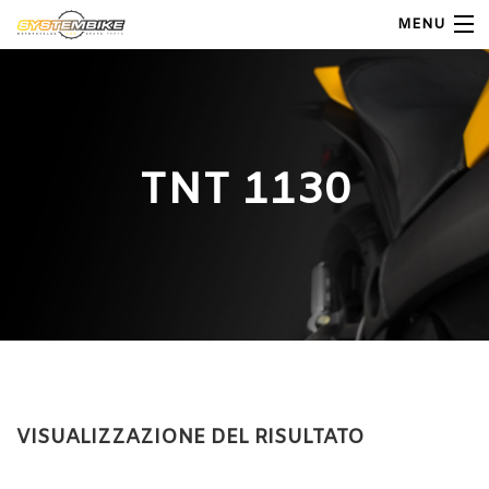
MENU
My Account
Home
TNT 1130
Shop Moto
Shop Ricambi
Note Generali
Carrello
Contatti
VISUALIZZAZIONE DEL RISULTATO