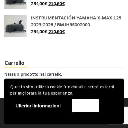
234,00
€
210,60
€
INSTRUMENTACIÓN YAMAHA X-MAX 125
2023-2026 / BMJH35002000
234,00
€
210,60
€
Carrello
Nessun prodotto nel carrello.
Questo sito utilizza cookie funzionali e script esterni
per migliorare la tua esperienza.
Ulteriori informazioni
Accetta
Account
Condizioni Generali
Note generali
Privacy Policy
Carrello
Spedizione e Consegna
Copyright © 2019 - System Bike Srl - Design by TDsolutions