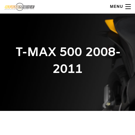
MENU
My Account
Home
T-MAX 500 2008-
Shop Moto
2011
Shop Ricambi
Note Generali
Carrello
Contatti