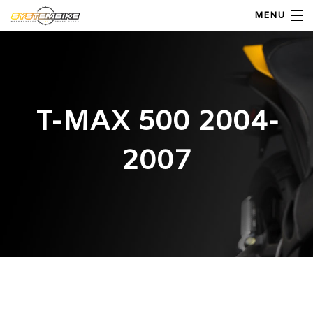
MENU
My Account
Home
T-MAX 500 2004-
Shop Moto
2007
Shop Ricambi
Note Generali
Carrello
Contatti