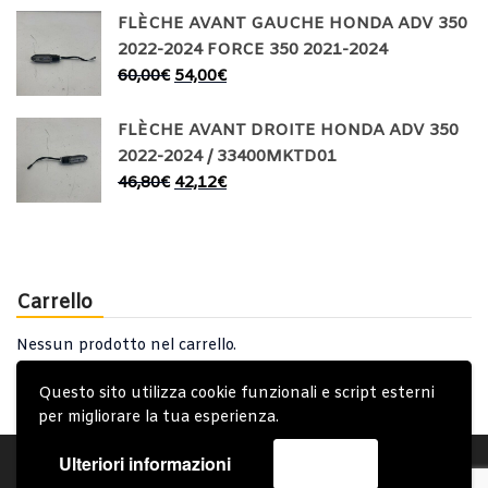
FLÈCHE AVANT GAUCHE HONDA ADV 350
2022-2024 FORCE 350 2021-2024
60,00
€
54,00
€
FLÈCHE AVANT DROITE HONDA ADV 350
2022-2024 / 33400MKTD01
46,80
€
42,12
€
Carrello
Nessun prodotto nel carrello.
Questo sito utilizza cookie funzionali e script esterni
per migliorare la tua esperienza.
Ulteriori informazioni
Accetta
Account
Condizioni Generali
Note generali