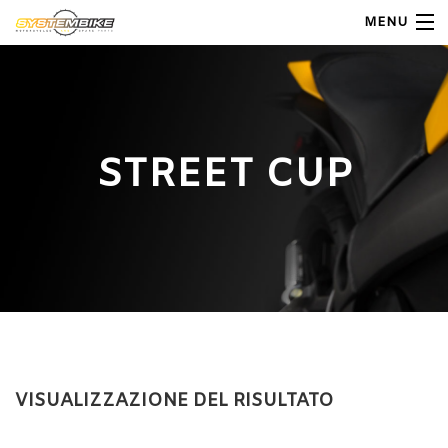
MENU
My Account
Home
STREET CUP
Shop Moto
Shop Ricambi
Note Generali
Carrello
Contatti
VISUALIZZAZIONE DEL RISULTATO