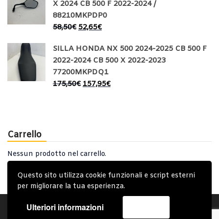
X 2024 CB 500 F 2022-2024 /
88210MKPDP0
58,50
€
52,65
€
SILLA HONDA NX 500 2024-2025 CB 500 F
2022-2024 CB 500 X 2022-2023
77200MKPDQ1
175,50
€
157,95
€
Carrello
Nessun prodotto nel carrello.
Questo sito utilizza cookie funzionali e script esterni
per migliorare la tua esperienza.
Ulteriori informazioni
Accetta
Account
Condizioni Generali
Note generali