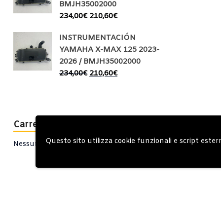
BMJH35002000
234,00
€
210,60
€
INSTRUMENTACIÓN
YAMAHA X-MAX 125 2023-
2026 / BMJH35002000
234,00
€
210,60
€
Carrello
Questo sito utilizza cookie funzionali e script ester
Nessun prodotto nel carrello.
Account
Condizioni Gen