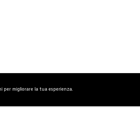
ni per migliorare la tua esperienza.
erali
Note generali
Privacy Policy
Carrell
Copyright © 2019 - System Bike Srl - Design by TDsolutions