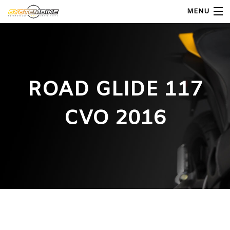
MENU
My Account
Home
ROAD GLIDE 117
Shop Moto
CVO 2016
Shop Ricambi
Note Generali
Carrello
Contatti