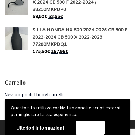
X 2024 CB 500 F 2022-2024 /
88210MKPDP0
58,50
€
52,65
€
SILLA HONDA NX 500 2024-2025 CB 500 F
2022-2024 CB 500 X 2022-2023
77200MKPDQ1
175,50
€
157,95
€
Carrello
Nessun prodotto nel carrello.
Questo sito utilizza cookie funzionali e script esterni
per migliorare la tua esperienza.
Ulteriori informazioni
Accetta
Account
Condizioni Generali
Note generali