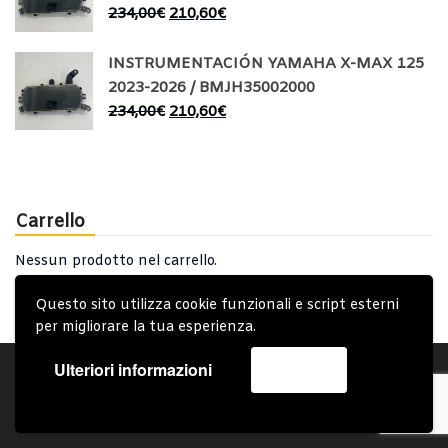
234,00
€
210,60
€
INSTRUMENTACIÓN YAMAHA X-MAX 125
2023-2026 / BMJH35002000
234,00
€
210,60
€
Carrello
Nessun prodotto nel carrello.
Questo sito utilizza cookie funzionali e script esterni
per migliorare la tua esperienza.
Ulteriori informazioni
Accetta
Account
Condizioni Generali
Note generali
Privacy Policy
Carrello
Spedizione e Consegna
Copyright © 2019 - System Bike Srl - Design by TDsolutions