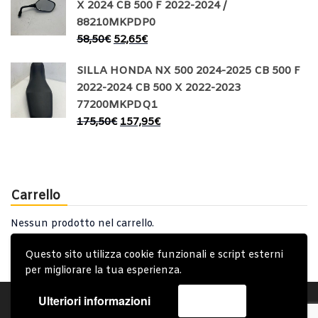
X 2024 CB 500 F 2022-2024 /
88210MKPDP0
58,50
€
52,65
€
SILLA HONDA NX 500 2024-2025 CB 500 F
2022-2024 CB 500 X 2022-2023
77200MKPDQ1
175,50
€
157,95
€
Carrello
Nessun prodotto nel carrello.
Questo sito utilizza cookie funzionali e script esterni
per migliorare la tua esperienza.
Ulteriori informazioni
Accetta
Account
Condizioni Generali
Note generali