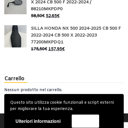
X 2024 CB 500 F 2022-2024 /
88210MKPDP0
58,50
€
52,65
€
SILLA HONDA NX 500 2024-2025 CB 500 F
2022-2024 CB 500 X 2022-2023
77200MKPDQ1
175,50
€
157,95
€
Carrello
Nessun prodotto nel carrello.
Questo sito utilizza cookie funzionali e script esterni
per migliorare la tua esperienza.
Ulteriori informazioni
Accetta
Account
Condizioni Generali
Note generali