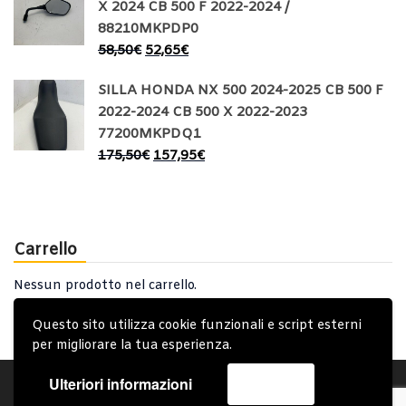
X 2024 CB 500 F 2022-2024 /
88210MKPDP0
58,50
€
52,65
€
SILLA HONDA NX 500 2024-2025 CB 500 F
2022-2024 CB 500 X 2022-2023
77200MKPDQ1
175,50
€
157,95
€
Carrello
Nessun prodotto nel carrello.
Questo sito utilizza cookie funzionali e script esterni
per migliorare la tua esperienza.
Ulteriori informazioni
Accetta
Account
Condizioni Generali
Note generali