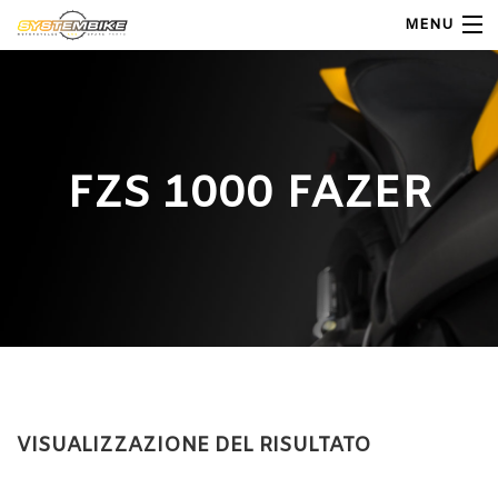
MENU
My Account
Home
FZS 1000 FAZER
Shop Moto
Shop Ricambi
Note Generali
Carrello
Contatti
VISUALIZZAZIONE DEL RISULTATO