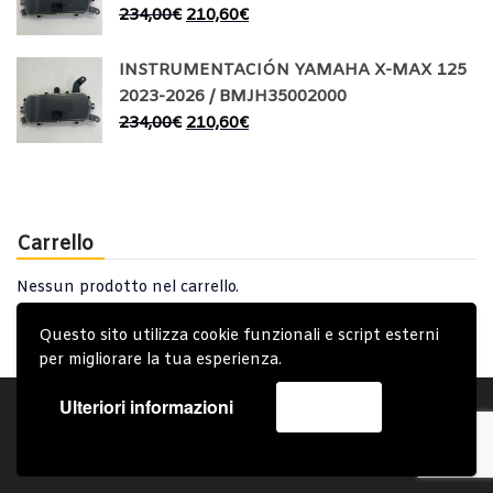
234,00
€
210,60
€
INSTRUMENTACIÓN YAMAHA X-MAX 125
2023-2026 / BMJH35002000
234,00
€
210,60
€
Carrello
Nessun prodotto nel carrello.
Questo sito utilizza cookie funzionali e script esterni
per migliorare la tua esperienza.
Ulteriori informazioni
Accetta
Account
Condizioni Generali
Note generali
Privacy Policy
Carrello
Spedizione e Consegna
Copyright © 2019 - System Bike Srl - Design by TDsolutions