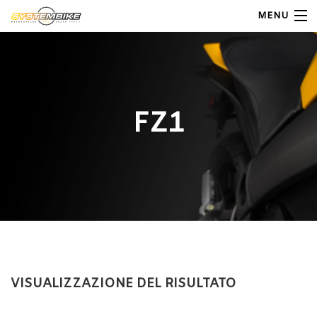
MENU
My Account
Home
FZ1
Shop Moto
Shop Ricambi
Note Generali
Carrello
Contatti
VISUALIZZAZIONE DEL RISULTATO