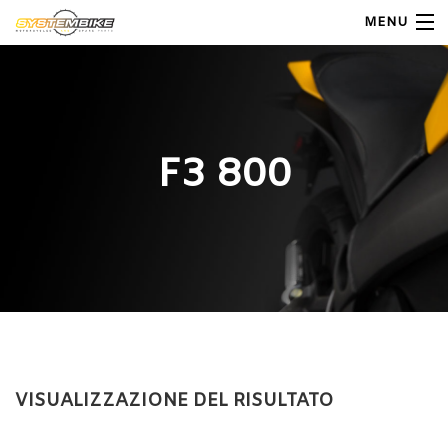
MENU
My Account
Home
F3 800
Shop Moto
Shop Ricambi
Note Generali
Carrello
Contatti
VISUALIZZAZIONE DEL RISULTATO