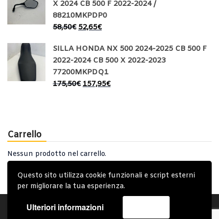
X 2024 CB 500 F 2022-2024 /
88210MKPDP0
58,50
€
52,65
€
SILLA HONDA NX 500 2024-2025 CB 500 F
2022-2024 CB 500 X 2022-2023
77200MKPDQ1
175,50
€
157,95
€
Carrello
Nessun prodotto nel carrello.
Questo sito utilizza cookie funzionali e script esterni
per migliorare la tua esperienza.
Ulteriori informazioni
Accetta
Account
Condizioni Generali
Note generali