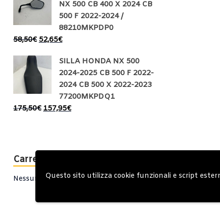
NX 500 CB 400 X 2024 CB
500 F 2022-2024 /
88210MKPDP0
58,50
€
52,65
€
SILLA HONDA NX 500
2024-2025 CB 500 F 2022-
2024 CB 500 X 2022-2023
77200MKPDQ1
175,50
€
157,95
€
Carrello
Questo sito utilizza cookie funzionali e script ester
Nessun prodotto nel carrello.