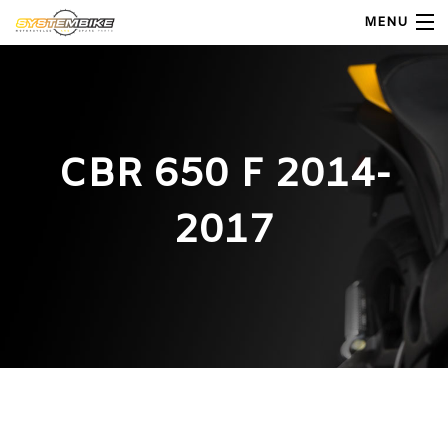
MENU
My Account
Home
CBR 650 F 2014-
Shop Moto
2017
Shop Ricambi
Note Generali
Carrello
Contatti