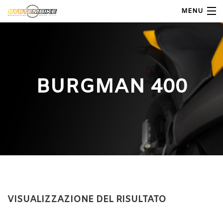
MENU
My Account
Home
BURGMAN 400
Shop Moto
Shop Ricambi
Note Generali
Carrello
Contatti
VISUALIZZAZIONE DEL RISULTATO