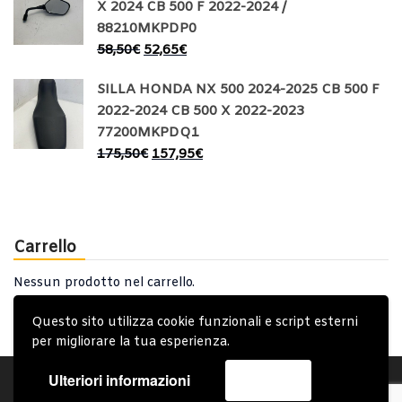
X 2024 CB 500 F 2022-2024 /
88210MKPDP0
58,50
€
52,65
€
SILLA HONDA NX 500 2024-2025 CB 500 F
2022-2024 CB 500 X 2022-2023
77200MKPDQ1
175,50
€
157,95
€
Carrello
Nessun prodotto nel carrello.
Questo sito utilizza cookie funzionali e script esterni
per migliorare la tua esperienza.
Ulteriori informazioni
Accetta
Account
Condizioni Generali
Note generali