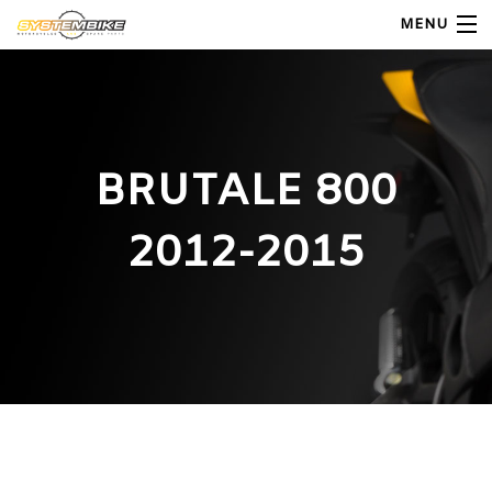
MENU
My Account
Home
BRUTALE 800
Shop Moto
2012-2015
Shop Ricambi
Note Generali
Carrello
Contatti