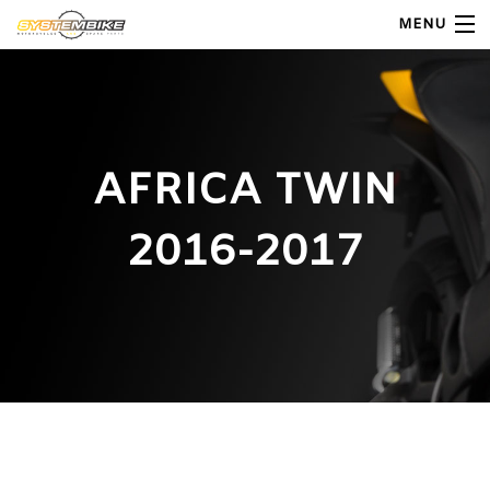
MENU
My Account
Home
AFRICA TWIN
Shop Moto
2016-2017
Shop Ricambi
Note Generali
Carrello
Contatti