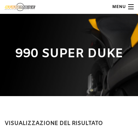
MENU
My Account
Home
990 SUPER DUKE
Shop Moto
Shop Ricambi
Note Generali
Carrello
Contatti
VISUALIZZAZIONE DEL RISULTATO