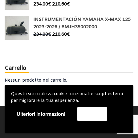
234,00
€
210,60
€
INSTRUMENTACIÓN YAMAHA X-MAX 125
2023-2026 / BMJH35002000
234,00
€
210,60
€
Carrello
Nessun prodotto nel carrello.
Questo sito utilizza cookie funzionali e script esterni
per migliorare la tua esperienza.
Ulteriori informazioni
Accetta
Account
Condizioni Generali
Note generali
Privacy Policy
Carrello
Spedizione e Consegna
Copyright © 2019 - System Bike Srl - Design by TDsolutions