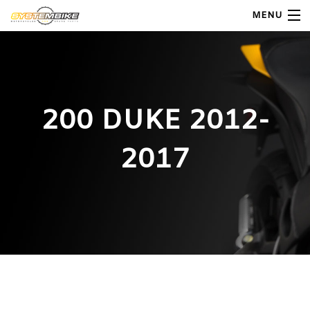
MENU
My Account
Home
200 DUKE 2012-
Shop Moto
2017
Shop Ricambi
Note Generali
Carrello
Contatti