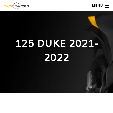
MENU
My Account
Home
125 DUKE 2021-
Shop Moto
2022
Shop Ricambi
Note Generali
Carrello
Contatti